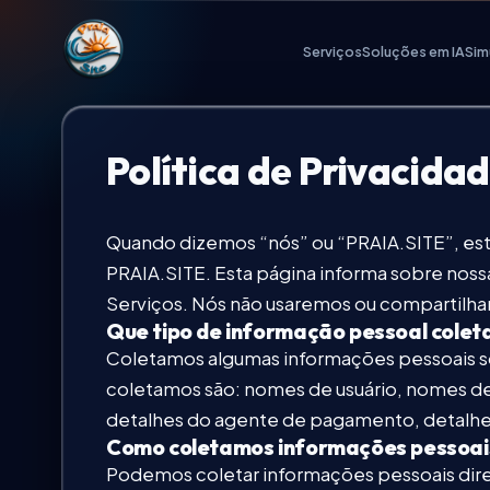
Navegação Praia.Site
Serviços
Soluções em IA
Sim
Serviços Digitais
Política de Privacida
Soluções em IA
Quando dizemos “nós” ou “PRAIA.SITE”, est
Simular Orçamento
PRAIA.SITE. Esta página informa sobre nossa
Serviços. Nós não usaremos ou compartilha
Que tipo de informação pessoal cole
Nossos Diferenciais
Coletamos algumas informações pessoais sob
coletamos são: nomes de usuário, nomes d
Portfólio de Trabalhos
detalhes do agente de pagamento, detalhes 
Como coletamos informações pessoai
Planos de Investimento
Podemos coletar informações pessoais dire