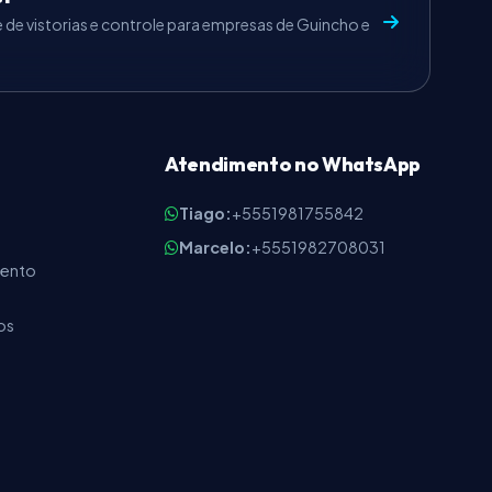
e de vistorias e controle para empresas de Guincho e
Atendimento no WhatsApp
Tiago:
+5551981755842
Marcelo:
+5551982708031
mento
os