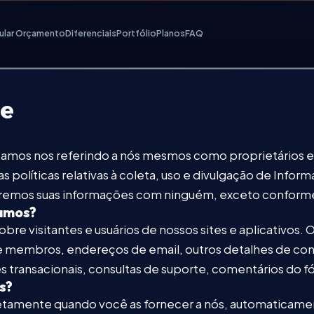
ular Orçamento
Diferenciais
Portfólio
Planos
FAQ
de
amos nos referindo a nós mesmos como proprietários e a
s políticas relativas à coleta, uso e divulgação de Info
remos suas informações com ninguém, exceto conforme d
tamos?
re visitantes e usuários de nossos sites e aplicativos.
e membros, endereços de email, outros detalhes de c
transacionais, consultas de suporte, comentários do f
s?
tamente quando você as fornecer a nós, automaticamen