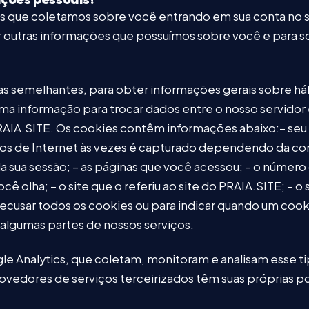
s que coletamos sobre você entrando em sua conta no 
ar outras informações que possuímos sobre você e para so
 semelhantes, para obter informações gerais sobre há
ma informação para trocar dados entre o nosso servidor 
 PRAIA.SITE. Os cookies contêm informações abaixo:– seu 
ços de Internet às vezes é capturado dependendo da con
ão da sua sessão; – as páginas que você acessou; – o núme
cê olha; – o site que o referiu ao site do PRAIA.SITE; –
 recusar todos os cookies ou para indicar quando um coo
r algumas partes de nossos serviços.
e Analytics, que coletam, monitoram e analisam esse t
rovedores de serviços terceirizados têm suas próprias 