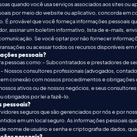
soas quando você usa serviços associados aos sites ou ap
ais por meio do website ou aplicativo, concorda em col
io. É provável que você forneça informações pessoais q
, assinar um boletim informativo, lista de e-mails, env
comunicação. Se você optar por não fornecer informaçõ
transações ou acessar todos os recursos disponíveis em n
ações pessoais?
a pessoas como:– Subcontratados e prestadores de serv
Nossos consultores profissionais (advogados, contadores
s em conexão com nossos procedimentos e obrigações
ossos ativos ou de nossos negócios, e seus consultores
 obrigados por lei a fazê-lo.
 pessoais?
dores seguros que são gerenciados por nós e por noss
ntidos em um local seguro. As informações pessoais que
 de nome de usuário e senha e criptografia de dados, q
ções pessoais?