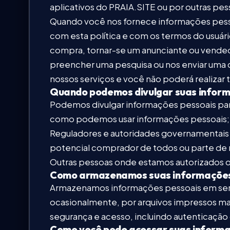
aplicativos do PRAIA.SITE ou por outras pes
FAQ & Ajuda
Quando você nos fornece informações pesso
com esta política e com os termos do usuár
compra, tornar-se um anunciante ou vendedor
preencher uma pesquisa ou nos enviar uma 
🇧🇷
Idioma / Language
PT
nossos serviços e você não poderá realizar 
Quando podemos divulgar suas inform
Podemos divulgar informações pessoais par
como podemos usar informações pessoais; – 
Moeda
Selecionar moeda
Reguladores e autoridades governamentai
potencial comprador de todos ou parte de n
Outras pessoas onde estamos autorizados ou
Como armazenamos suas informações
Armazenamos informações pessoais em servi
ocasionalmente, por arquivos impressos ma
segurança e acesso, incluindo autenticação
Como você pode acessar suas informa